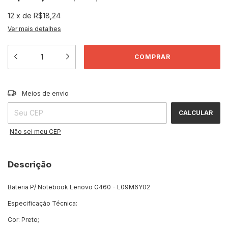
12
x
de
R$18,24
Ver mais detalhes
ALTERAR CEP
Entregas para o CEP:
Meios de envio
CALCULAR
Não sei meu CEP
Descrição
Bateria P/ Notebook Lenovo G460 - L09M6Y02
Especificação Técnica:
Cor: Preto;