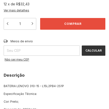
12
x
de
R$32,43
Ver mais detalhes
ALTERAR CEP
Entregas para o CEP:
Meios de envio
CALCULAR
Não sei meu CEP
Descrição
BATERIA LENOVO 310-15 - L15L2PB4-2S1P
Especificação Técnica:
Cor: Preto;