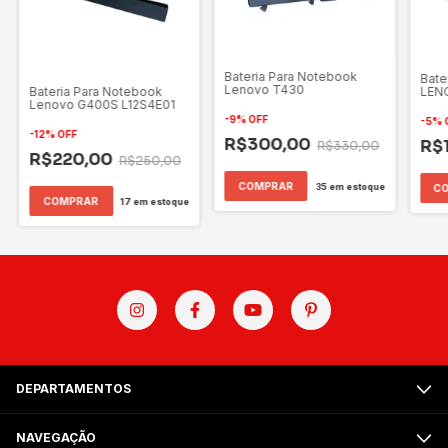
Bateria Para Notebook
Bate
Lenovo T430
LEN
Bateria Para Notebook
Lenovo G400S L12S4E01
-
9
%
OFF
-
5
%
-
12
%
OFF
R$300,00
R$
R$330,00
R$220,00
R$250,00
35
em estoque
17
em estoque
DEPARTAMENTOS
NAVEGAÇÃO