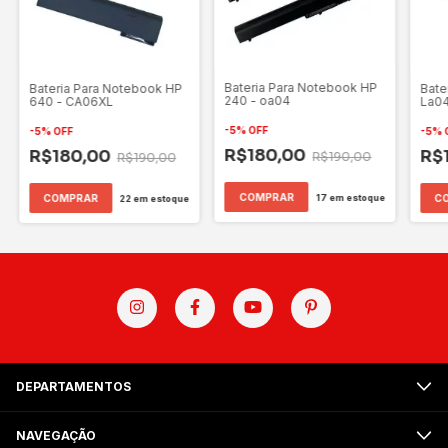
Bateria Para Notebook HP
Bate
Bateria Para Notebook HP
240 - oa04
La0
640 - CA06XL
-
5
%
OFF
-
5
%
-
5
%
OFF
R$180,00
R$
R$180,00
R$190,00
R$190,00
17
em estoque
22
em estoque
DEPARTAMENTOS
NAVEGAÇÃO