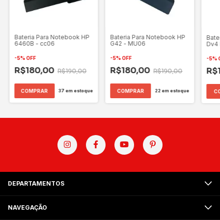
Bateria Para Notebook HP
Bateria Para Notebook HP
Bate
6460B - cc06
G42 - MU06
Dv4
-
5
%
OFF
-
5
%
OFF
-
5
%
R$180,00
R$180,00
R$
R$190,00
R$190,00
37
em estoque
22
em estoque
DEPARTAMENTOS
NAVEGAÇÃO