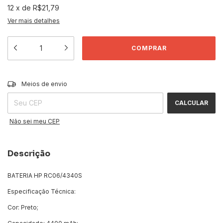
12
x
de
R$21,79
Ver mais detalhes
ALTERAR CEP
Entregas para o CEP:
Meios de envio
CALCULAR
Não sei meu CEP
Descrição
BATERIA HP RC06/4340S
Especificação Técnica:
Cor: Preto;