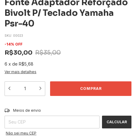
Fonte Adaptador Reforçado
Bivolt P/ Teclado Yamaha
Psr-40
SKU:
00023
-
14
%
OFF
R$30,00
R$35,00
6
x
de
R$5,68
Ver mais detalhes
ALTERAR CEP
Entregas para o CEP:
Meios de envio
CALCULAR
Não sei meu CEP