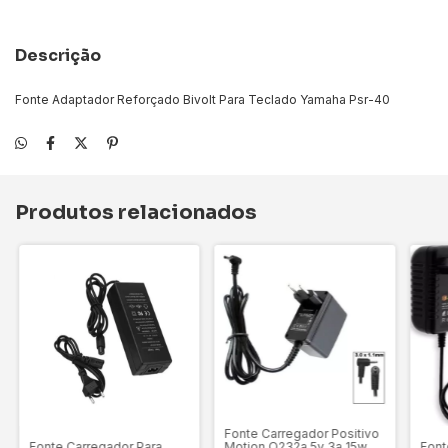
Descrição
Fonte Adaptador Reforçado Bivolt Para Teclado Yamaha Psr-40
Produtos relacionados
Fonte Carregador Positivo
Motion Q232a 5v 3a 15w
Fonte Carregador Para
Font