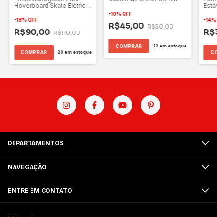
Hoverboard Skate Elétrico
Está
42v 2a
-
10
%
OFF
-
18
%
OFF
-
14
R$45,00
R$50,00
R$90,00
R$
R$110,00
22
em estoque
20
em estoque
DEPARTAMENTOS
NAVEGAÇÃO
ENTRE EM CONTATO