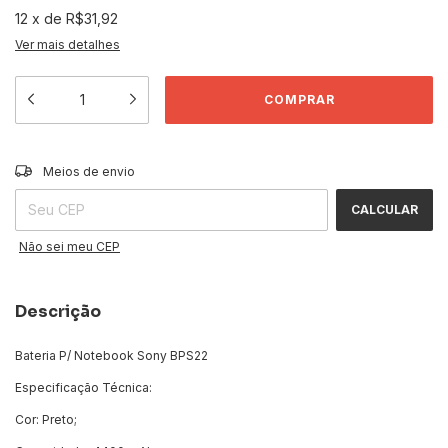
12
x
de
R$31,92
Ver mais detalhes
ALTERAR CEP
Entregas para o CEP:
Meios de envio
CALCULAR
Não sei meu CEP
Descrição
Bateria P/ Notebook Sony BPS22
Especificação Técnica:
Cor: Preto;