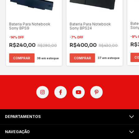
Bate
Bateria Para Notebook
Bateria Para Notebook
Son
Sony BPS24
Sony BPS9
-
9
%
-
7
%
OFF
-
14
%
OFF
R$
R$400,00
R$240,00
R$430,00
R$280,00
37
em estoque
36
em estoque
DEPARTAMENTOS
NAVEGAÇÃO