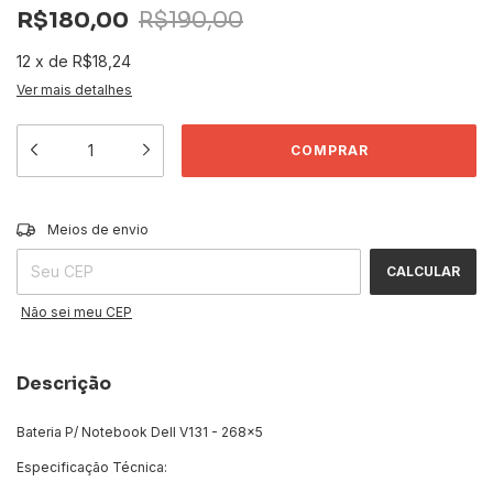
R$180,00
R$190,00
12
x
de
R$18,24
Ver mais detalhes
ALTERAR CEP
Entregas para o CEP:
Meios de envio
CALCULAR
Não sei meu CEP
Descrição
Bateria P/ Notebook Dell V131 - 268x5
Especificação Técnica: