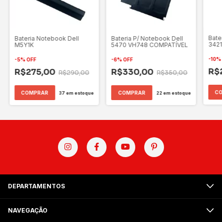
Bate
Bateria Notebook Dell
Bateria P/ Notebook Dell
3421
M5Y1K
5470 VH748 COMPATÍVEL
-
10
-
5
%
OFF
-
6
%
OFF
R$
R$275,00
R$330,00
R$290,00
R$350,00
37
em estoque
22
em estoque
DEPARTAMENTOS
NAVEGAÇÃO