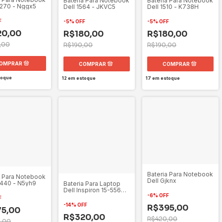
Bateria Para Notebook
Bateria Para Notebook
5270 - Nggx5
Dell 1564 - JKVC5
Dell 1510 - K738H
F
-
5
%
OFF
-
5
%
OFF
20,00
R$180,00
R$180,00
,00
R$190,00
R$190,00
toque
12
em estoque
17
em estoque
Bateria Para Notebook
a Para Notebook
Dell Gjknx
5440 - N5yh9
Bateria Para Laptop
Dell Inspiron 15-5568
-
6
%
OFF
Wdx0r 39wh
F
-
14
%
OFF
R$395,00
5,00
R$320,00
R$420,00
,00