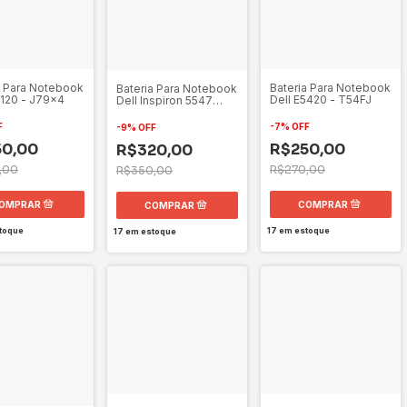
a Para Notebook
Bateria Para Notebook
Bateria Para Notebook
6120 - J79x4
Dell E5420 - T54FJ
Dell Inspiron 5547
Trhff
F
-
7
%
OFF
-
9
%
OFF
50,00
R$250,00
R$320,00
,00
R$270,00
R$350,00
toque
17
em estoque
17
em estoque