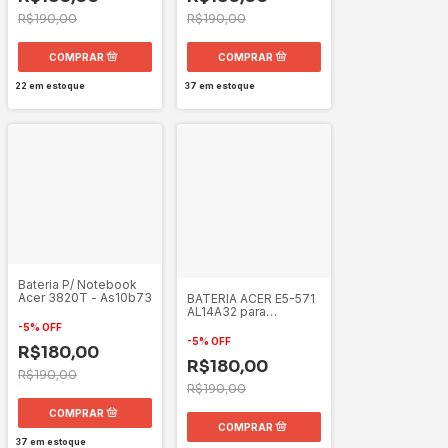
R$190,00
R$190,00
37
em estoque
22
em estoque
Bateria P/ Notebook
Acer 3820T - As10b73
BATERIA ACER E5-571
AL14A32 para
Notebook
-
5
%
OFF
-
5
%
OFF
R$180,00
R$180,00
R$190,00
R$190,00
37
em estoque