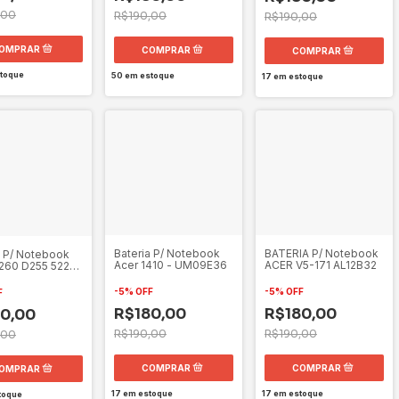
,00
R$190,00
R$190,00
toque
50
em estoque
17
em estoque
Bateria P/ Notebook
BATERIA P/ Notebook
a P/ Notebook
Acer 1410 - UM09E36
ACER V5-171 AL12B32
260 D255 522
722 N/p
1
-
5
%
OFF
-
5
%
OFF
F
R$180,00
R$180,00
0,00
R$190,00
R$190,00
,00
17
em estoque
17
em estoque
toque