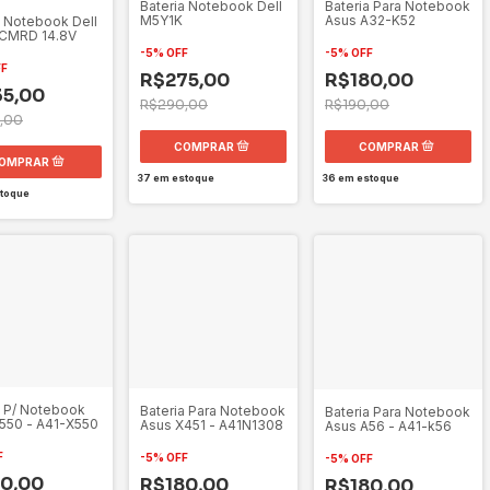
Bateria Notebook Dell
Bateria Para Notebook
M5Y1K
Asus A32-K52
a Notebook Dell
XCMRD 14.8V
-
5
%
OFF
-
5
%
OFF
FF
R$275,00
R$180,00
5,00
R$290,00
R$190,00
,00
37
em estoque
36
em estoque
toque
a P/ Notebook
Bateria Para Notebook
Bateria Para Notebook
550 - A41-X550
Asus X451 - A41N1308
Asus A56 - A41-k56
F
-
5
%
OFF
-
5
%
OFF
0,00
R$180,00
R$180,00