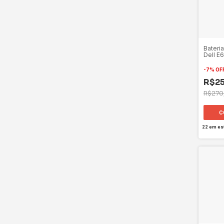
Bateri
Dell E
-
7
%
OF
R$2
R$270
22
em es