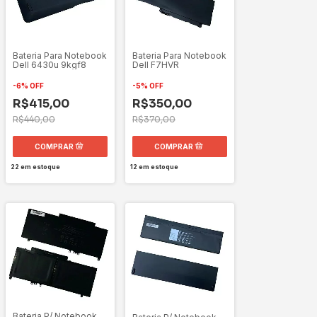
Bateria Para Notebook
Bateria Para Notebook
Dell F7HVR
Dell 6430u 9kgf8
-
5
%
OFF
-
6
%
OFF
R$350,00
R$415,00
R$370,00
R$440,00
12
em estoque
22
em estoque
Bateria P/ Notebook