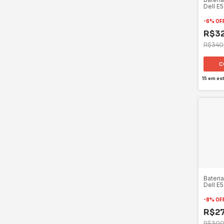
Dell E
-
6
%
OF
R$3
R$340
15
em es
Bateri
Dell E
-
8
%
OF
R$27
R$300