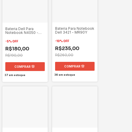
Bateria Para Notebook
Bateria Dell Para
Dell 3421 - MR90Y
Notebook N4050 -
J1KND
-
10
%
OFF
-
5
%
OFF
R$235,00
R$180,00
R$260,00
R$190,00
36
em estoque
37
em estoque