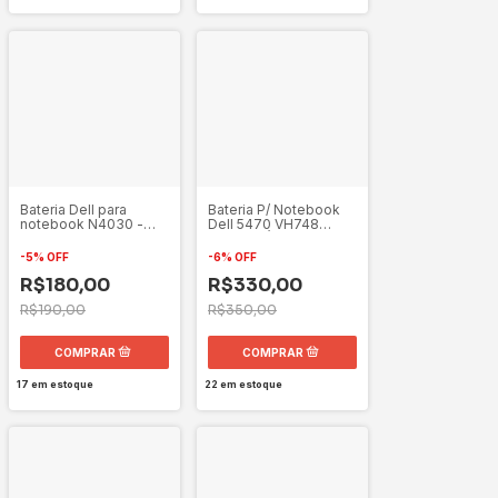
Bateria P/ Notebook
Bateria Dell para
Dell 5470 VH748
notebook N4030 -
COMPATÍVEL
TKV2V
-
6
%
OFF
-
5
%
OFF
R$330,00
R$180,00
R$350,00
R$190,00
22
em estoque
17
em estoque