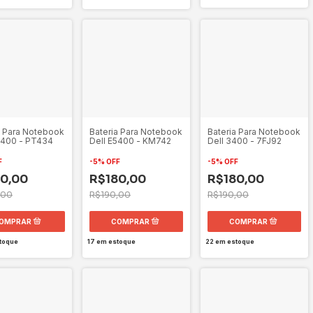
Bateria Para Notebook
Bateria Para Notebook
a Para Notebook
Dell E5400 - KM742
Dell 3400 - 7FJ92
6400 - PT434
-
5
%
OFF
-
5
%
OFF
F
R$180,00
R$180,00
0,00
R$190,00
R$190,00
,00
17
em estoque
22
em estoque
toque