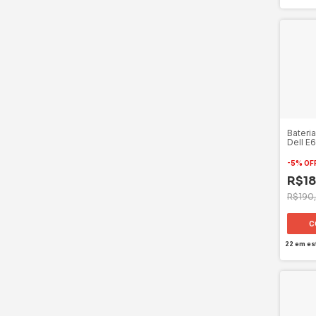
Bateri
Dell E
-
5
%
OF
R$18
R$190
22
em es