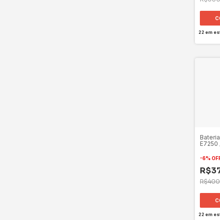
22
em es
Bateria
E7250 
VFV59 
-
6
%
OF
R$3
R$400
22
em es