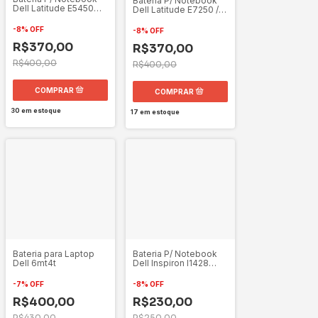
Bateria P/ Notebook
Dell Latitude E5450
Dell Latitude E7250 /
E5470 E5550 G5m10
E7240 - Type VFV59
11.1v
-
8
%
OFF
-
8
%
OFF
R$370,00
R$370,00
R$400,00
R$400,00
30
em estoque
17
em estoque
Bateria P/ Notebook
Bateria para Laptop
Dell Inspiron I1428
Dell 6mt4t
Batel80l6 1428
-
8
%
OFF
-
7
%
OFF
R$230,00
R$400,00
R$250,00
R$430,00