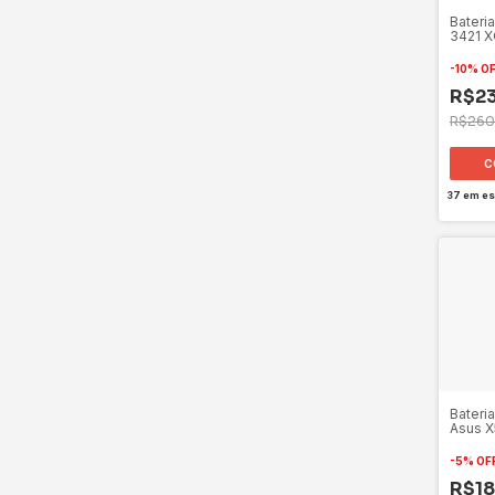
Bateri
3421 
-
10
%
O
R$23
R$260
37
em es
Bateri
Asus X
-
5
%
OF
R$18