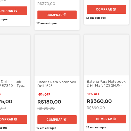
R$370,00
12
em estoque
toque
17
em estoque
Bateria Para Notebook
 Dell Latitude
Bateria Para Notebook
Dell 14Z 5423 2NJNF
/ E7240 - Type
Dell 1525
7.4V
-
8
%
OFF
F
-
5
%
OFF
R$360,00
75,00
R$180,00
R$390,00
,00
R$190,00
22
em estoque
toque
12
em estoque