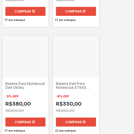
17
em estoque
17
em estoque
Bateria Para Notebook
Bateria Dell Para
Dell Gk5ky
Notebook E7440
34GKR 7.4V
-
5
%
OFF
-
6
%
OFF
R$380,00
R$330,00
R$400,00
R$350,00
17
em estoque
22
em estoque