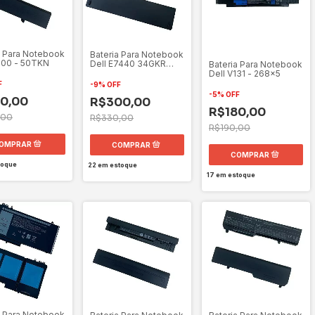
a Para Notebook
Bateria Para Notebook
300 - 50TKN
Dell E7440 34GKR
Bateria Para Notebook
11.1V
Dell V131 - 268x5
F
-
9
%
OFF
-
5
%
OFF
0,00
R$300,00
R$180,00
,00
R$330,00
R$190,00
toque
22
em estoque
17
em estoque
a Para Notebook