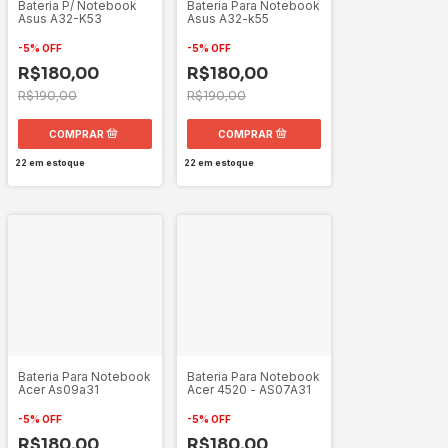
Bateria P/ Notebook
Bateria Para Notebook
Asus A32-K53
Asus A32-k55
-
5
%
OFF
-
5
%
OFF
R$180,00
R$180,00
R$190,00
R$190,00
22
em estoque
22
em estoque
Bateria Para Notebook
Bateria Para Notebook
Acer 4520 - AS07A31
Acer As09a31
-
5
%
OFF
-
5
%
OFF
R$180,00
R$180,00