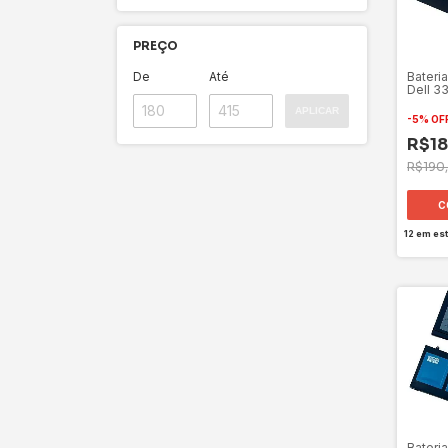
PREÇO
Bateri
De
Até
Dell 3
APLICAR
-
5
%
OF
R$18
R$190
12
em es
Bateri